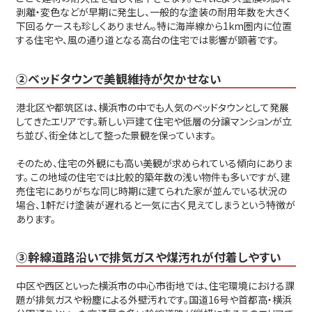
剥離・変色などが早期に発生し、一般的な塗装の耐用年数を大きく
下回るケースも珍しくありません。特に海岸線から1km圏内に位置
する住宅や、風の通り道となる高台の住宅では影響が顕著です。
②ベッドタウンで美観維持が欠かせない
港北区や都筑区は、横浜市の中でも人気のベッドタウンとして発展
してきたエリアです。新しい戸建て住宅や低層の分譲マンションが立
ち並び、街全体として整った景観を保っています。
そのため、住宅の外観にも高い美観が求められている傾向にありま
す。 この地域の住宅では比較的築年数の浅い物件も多いですが、建
売住宅にありがちな同じ時期に建てられた家が並んでいる状況の
場合、1軒だけ塗装が遅れると一気に古く見えてしまうという特徴が
あります。
③幹線道路沿いで排気ガスや煤汚れが付着しやすい
中区や西区といった横浜市の中心市街地では、住宅環境における課
題が排気ガスや粉塵による外壁汚れです。国道16号や首都高・横浜