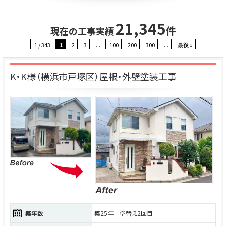
21,345
件
現在の工事実績
1 / 343
1
2
3
...
100
200
300
...
最後 »
K・K様（横浜市戸塚区）屋根・外壁塗装工事
築年数
築25年 塗替え2回目