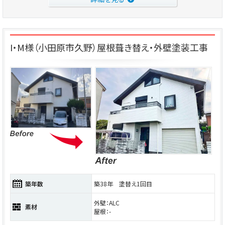
I・M様（小田原市久野）屋根葺き替え・外壁塗装工事
築年数
築38年 塗替え1回目
外壁：ALC
素材
屋根：-