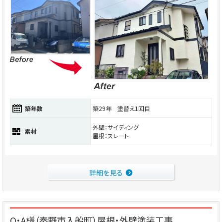
築年数
築29年 塗替え1回目
外壁：サイディング
素材
屋根：スレート
詳細を見る
O・A様（秦野市入船町）屋根・外壁塗装工事