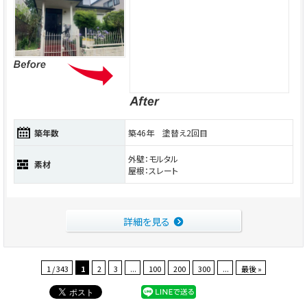
築年数
築46年 塗替え2回目
外壁：モルタル
素材
屋根：スレート
詳細を見る
1 / 343
1
2
3
...
100
200
300
...
最後 »