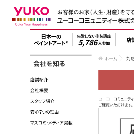
日本一の
失敗しない塗装講座
店
5,786
ペイントアート®
人参加
ホーム
対
会社を知る
店舗紹介
会社概要
ユーコーコミュニテ
スタッフ紹介
ご確認いただけます。
安心7つの理由
マスコミ･メディア掲載