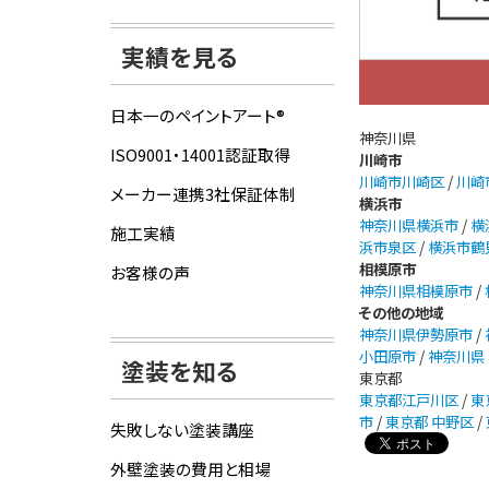
実績を見る
日本一のペイントアート®
神奈川県
ISO9001・14001認証取得
川崎市
川崎市川崎区
/
川崎
メーカー連携3社保証体制
横浜市
神奈川県横浜市
/
横
施工実績
浜市泉区
/
横浜市鶴
相模原市
お客様の声
神奈川県相模原市
/
その他の地域
神奈川県伊勢原市
/
小田原市
/
神奈川県
塗装を知る
東京都
東京都江戸川区
/
東
市
/
東京都 中野区
/
失敗しない塗装講座
外壁塗装の費用と相場