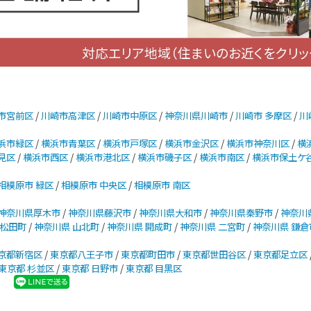
対応エリア地域（住まいのお近くをクリッ
市宮前区
/
川崎市高津区
/
川崎市中原区
/
神奈川県川崎市
/
川崎市 多摩区
/
川
浜市緑区
/
横浜市青葉区
/
横浜市戸塚区
/
横浜市金沢区
/
横浜市神奈川区
/
横
見区
/
横浜市西区
/
横浜市港北区
/
横浜市磯子区
/
横浜市南区
/
横浜市保土ケ
相模原市 緑区
/
相模原市 中央区
/
相模原市 南区
神奈川県厚木市
/
神奈川県藤沢市
/
神奈川県大和市
/
神奈川県秦野市
/
神奈川
 松田町
/
神奈川県 山北町
/
神奈川県 開成町
/
神奈川県 二宮町
/
神奈川県 鎌倉
京都新宿区
/
東京都八王子市
/
東京都町田市
/
東京都世田谷区
/
東京都足立区
東京都 杉並区
/
東京都 日野市
/
東京都 目黒区