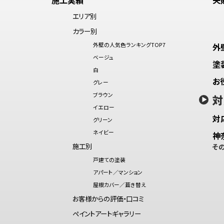
エリア別
カラー別
外壁の人気色ランキングTOP7
外
ベージュ
塗
白
お
グレー
ブラウン
対
イエロー
対
グリーン
ネイビー
神
施工別
そ
戸建ての塗装
アパート／マンション
屋根カバー／葺き替え
お客様からの評価・口コミ
ペイントアートギャラリー