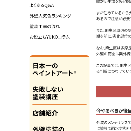
膜が防水性を失い始
よくあるQ＆A
まだ住めているから
外壁人気色ランキング
あるので注意が必要
塗装工事の流れ
また、麻生区周辺の
期を前に、劣化部位
お役立ちYUKOコラム
なお、麻生区は多摩
外壁の南面は紫外線
日本一の
この記事では、麻生
る判断につなげていき
ペイントアート®
失敗しない
塗装講座
今やるべきか後
店舗紹介
外装のメンテナンス
外壁塗装の
は塗膜で雨水や紫外