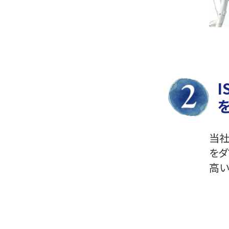
I
当社
をダ
高い