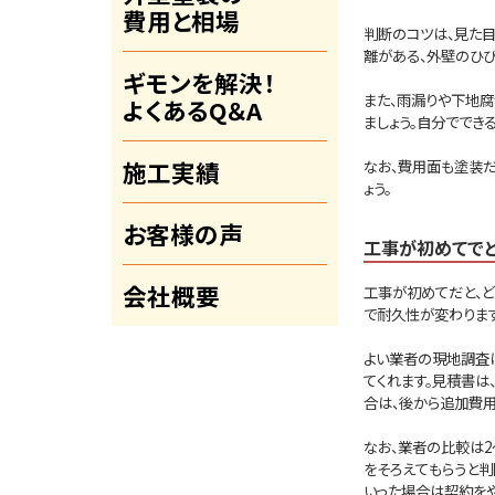
費用と相場
判断のコツは、見た
離がある、外壁のひ
ギモンを解決！
また、雨漏りや下地
よくあるQ＆A
ましょう。自分ででき
施工実績
なお、費用面も塗装
ょう。
お客様の声
工事が初めてで
会社概要
工事が初めてだと、
で耐久性が変わりま
よい業者の現地調査
てくれます。見積書は
合は、後から追加費用
なお、業者の比較は2
をそろえてもらうと
いった場合は契約をや