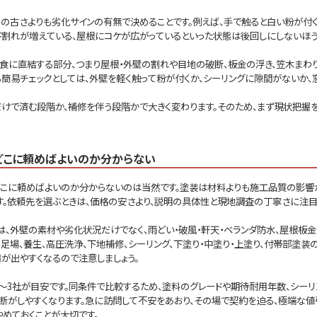
目の古さよりも劣化サインの有無で決めることです。例えば、手で触ると白い粉が付
び割れが増えている、屋根にコケが広がっているといった状態は後回しにしないほう
腐食に直結する部分、つまり屋根・外壁の割れや目地の破断、板金の浮き、笠木ま
る簡易チェックとしては、外壁を軽く触って粉が付くか、シーリングに隙間がないか
だけで済む段階か、補修を伴う段階かで大きく変わります。そのため、まず現状把握
どこに頼めばよいのか分からない
どこに頼めばよいのか分からないのは当然です。塗装は材料よりも施工品質の影響
す。依頼先を選ぶときは、価格の安さより、説明の具体性と現地調査の丁寧さに注目
は、外壁の素材や劣化状況だけでなく、雨どい・破風・軒天・ベランダ防水、屋根板
、足場、養生、高圧洗浄、下地補修、シーリング、下塗り・中塗り・上塗り、付帯部塗
が出やすくなるので注意しましょう。
～3社が目安です。同条件で比較するため、塗料のグレードや期待耐用年数、シー
判断がしやすくなります。急に訪問して不安をあおり、その場で契約を迫る、極端な
めておくことが大切です。