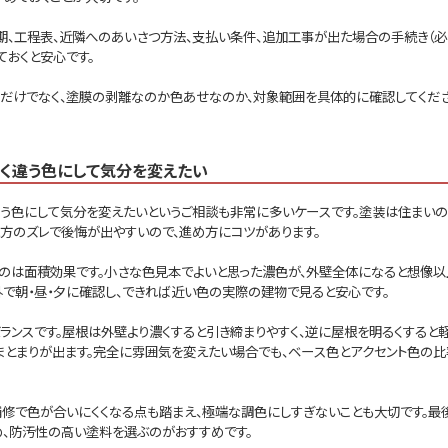
期、工程表、近隣へのあいさつ方法、支払い条件、追加工事が出た場合の手続き（
おくと安心です。
数だけでなく、塗膜の剥離なのか色あせなのか、対象範囲を具体的に確認してくださ
たく違う色にして気分を変えたい
違う色にして気分を変えたいというご相談も非常に多いケースです。塗装は住まいの
方のズレで後悔が出やすいので、進め方にコツがあります。
のは面積効果です。小さな色見本でよいと思った濃色が、外壁全体になると想像以
で朝・昼・夕に確認し、できれば近い色の実際の建物で見ると安心です。
ランスです。屋根は外壁より濃くすると引き締まりやすく、逆に屋根を明るくすると軽
まとまりが出ます。完全に雰囲気を変えたい場合でも、ベース色とアクセント色の比
補修で色が合いにくくなる点も踏まえ、極端な調色にしすぎないことも大切です。最
め、防汚性の高い塗料を選ぶのがおすすめです。