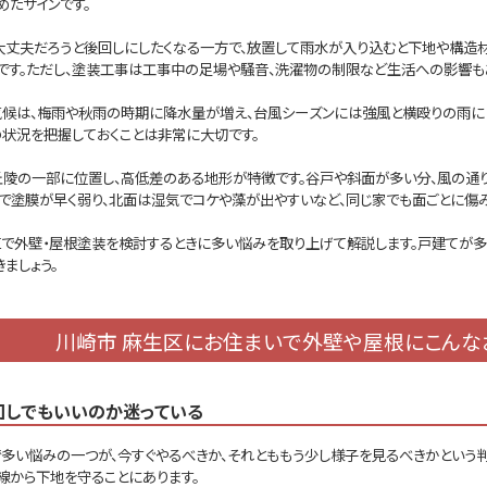
めたサインです。
大丈夫だろうと後回しにしたくなる一方で、放置して雨水が入り込むと下地や構造
です。ただし、塗装工事は工事中の足場や騒音、洗濯物の制限など生活への影響も
気候は、梅雨や秋雨の時期に降水量が増え、台風シーズンには強風と横殴りの雨に
の状況を把握しておくことは非常に大切です。
丘陵の一部に位置し、高低差のある地形が特徴です。谷戸や斜面が多い分、風の通
で塗膜が早く弱り、北面は湿気でコケや藻が出やすいなど、同じ家でも面ごとに傷み
区で外壁・屋根塗装を検討するときに多い悩みを取り上げて解説します。戸建てが多
ましょう。
川崎市 麻生区にお住まいで外壁や屋根に
こんな
回しでもいいのか迷っている
で多い悩みの一つが、今すぐやるべきか、それとももう少し様子を見るべきかという
線から下地を守ることにあります。