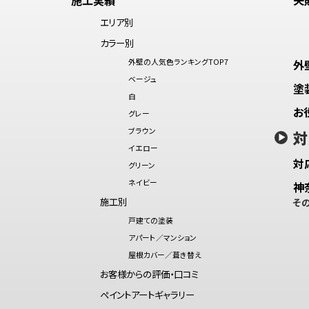
エリア別
カラー別
外壁の人気色ランキングTOP7
外
ベージュ
塗
白
お
グレー
ブラウン
対
イエロー
対
グリーン
ネイビー
神
施工別
そ
戸建ての塗装
アパート／マンション
屋根カバー／葺き替え
お客様からの評価・口コミ
ペイントアートギャラリー