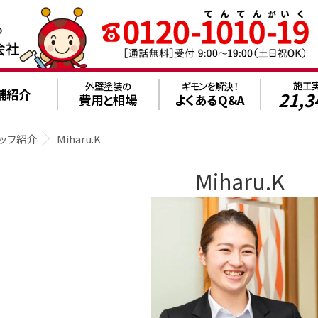
施工
外壁塗装の
ギモンを解決！
舗紹介
21,3
費用と相場
よくあるQ&A
ッフ紹介
Miharu.K
Miharu.K