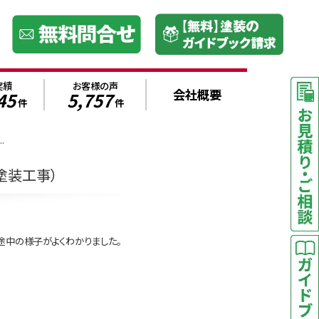
実績
お客様の声
会社概要
45
5,757
件
件
.
塗装工事）
途中の様子がよくわかりました。