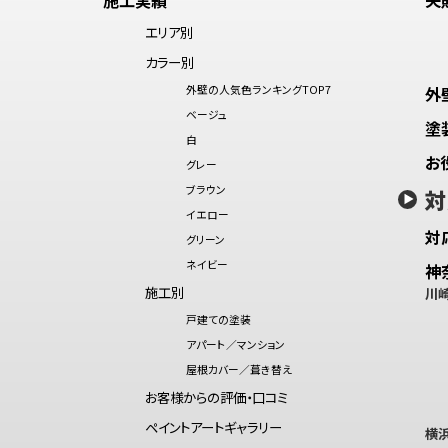
エリア別
カラー別
外壁の人気色ランキングTOP7
外
ベージュ
塗
白
お
グレー
ブラウン
対
イエロー
対
グリーン
ネイビー
神
施工別
川
戸建ての塗装
アパート／マンション
屋根カバー／葺き替え
お客様からの評価・口コミ
ペイントアートギャラリー
横