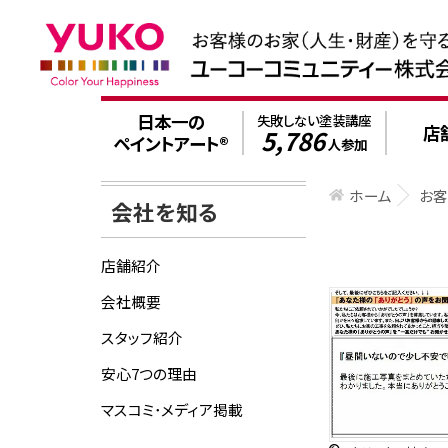
日本一の
失敗しない塗装講座
店
5,786
ペイントアート®
人参加
ホーム
お
会社を知る
店舗紹介
会社概要
スタッフ紹介
安心7つの理由
マスコミ･メディア掲載