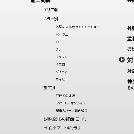
エリア別
カラー別
外壁の人気色ランキングTOP7
外
ベージュ
塗
白
お
グレー
ブラウン
対
イエロー
対
グリーン
ネイビー
神
施工別
そ
戸建ての塗装
アパート／マンション
屋根カバー／葺き替え
お客様からの評価・口コミ
ペイントアートギャラリー