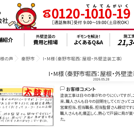
施工
外壁塗装の
ギモンを解決！
舗紹介
21,3
費用と相場
よくあるQ&A
客様の声
秦野市
I・M様（秦野市堀西：屋根・外壁塗装工事）
I・M様（秦野市堀西：屋根・外壁塗
2026.05.28
お客様コメント
塗装工事は日々の事がわかりにくいですが、
来、職人さんも日々の説明をしてくださって
営業担当、担当職長、担当監督さん親切ですば
職人さんも礼儀正しく、熱心で戸袋に鳥が巣
た。