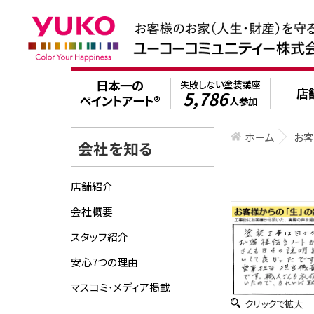
日本一の
失敗しない塗装講座
店
5,786
ペイントアート®
人参加
ホーム
お
会社を知る
店舗紹介
会社概要
スタッフ紹介
安心7つの理由
マスコミ･メディア掲載
クリックで拡大