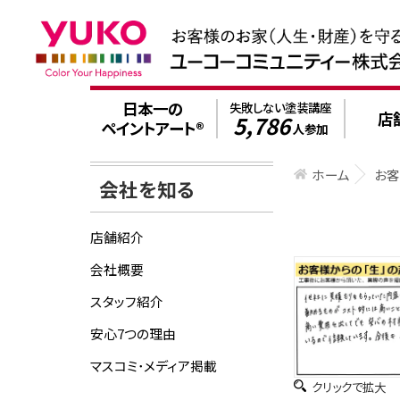
日本一の
失敗しない塗装講座
店
5,786
ペイントアート®
人参加
ホーム
お
会社を知る
店舗紹介
会社概要
スタッフ紹介
安心7つの理由
マスコミ･メディア掲載
クリックで拡大