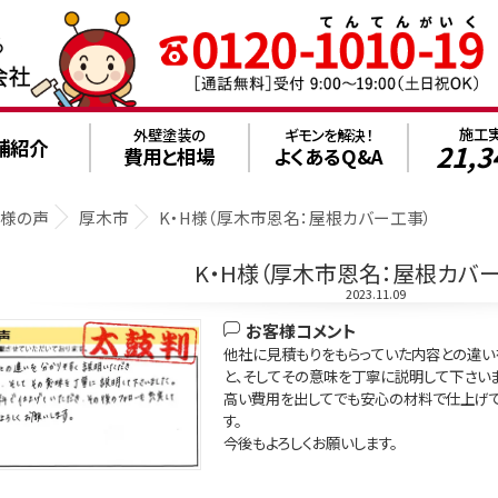
施工
外壁塗装の
ギモンを解決！
舗紹介
21,3
費用と相場
よくあるQ&A
客様の声
厚木市
K・H様（厚木市恩名：屋根カバー工事）
K・H様（厚木市恩名：屋根カバ
2023.11.09
お客様コメント
他社に見積もりをもらっていた内容との違い
と、そしてその意味を丁寧に説明して下さいま
高い費用を出してでも安心の材料で仕上げて
す。
今後もよろしくお願いします。