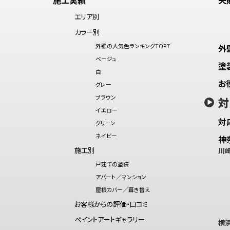
エリア別
カラー別
外壁の人気色ランキングTOP7
外
ベージュ
塗
白
お
グレー
ブラウン
対
イエロー
対
グリーン
ネイビー
神
施工別
川
戸建ての塗装
アパート／マンション
屋根カバー／葺き替え
お客様からの評価・口コミ
ペイントアートギャラリー
横