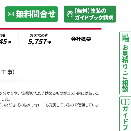
実績
お客様の声
会社概要
45
5,757
件
件
ー工事）
を分かりやすく説明いただき勧めるものがコスト的には高いこ
した。
いただき、その後のフォローも充実しているので信頼していま