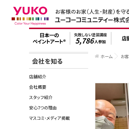
日本一の
失敗しない塗装講座
店
5,786
ペイントアート®
人参加
ホーム
お
会社を知る
店舗紹介
会社概要
スタッフ紹介
安心7つの理由
マスコミ･メディア掲載