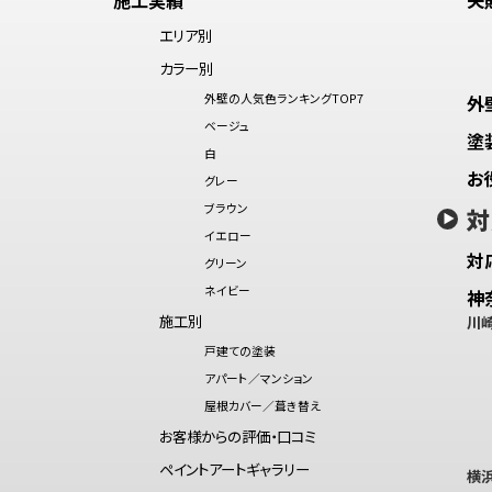
エリア別
カラー別
外壁の人気色ランキングTOP7
外
ベージュ
塗
白
お
グレー
ブラウン
対
イエロー
対
グリーン
ネイビー
神
施工別
川
戸建ての塗装
アパート／マンション
屋根カバー／葺き替え
お客様からの評価・口コミ
ペイントアートギャラリー
横