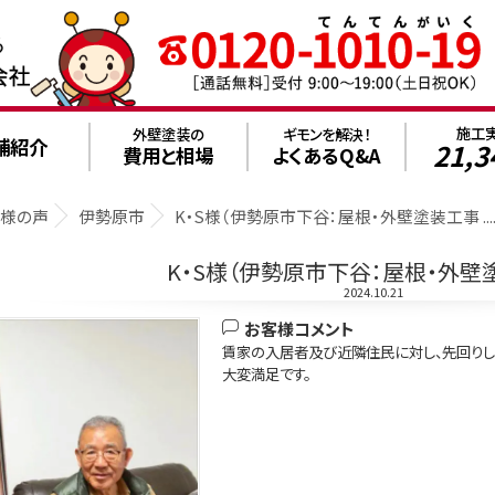
施工
外壁塗装の
ギモンを解決！
舗紹介
21,3
費用と相場
よくあるQ&A
客様の声
伊勢原市
K・S様（伊勢原市下谷：屋根・外壁塗装工事 ...
K・S様（伊勢原市下谷：屋根・外壁
2024.10.21
お客様コメント
賃家の入居者及び近隣住民に対し、先回りし
大変満足です。