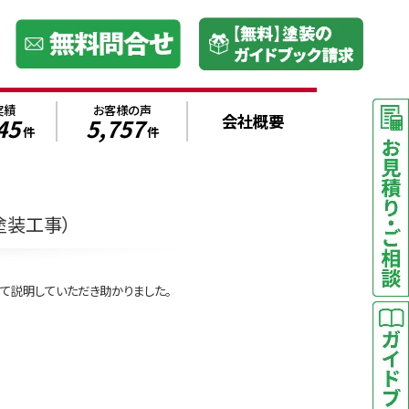
実績
お客様の声
会社概要
45
5,757
件
件
.
塗装工事）
て説明していただき助かりました。