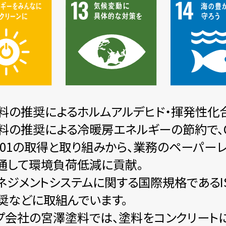
料の推奨によるホルムアルデヒド・揮発性化合物
料の推奨による冷暖房エネルギーの節約で、C
14001の取得と取り組みから、業務のペーパ
通して環境負荷低減に貢献。
ネジメントシステムに関する国際規格であるIS
奨などに取組んでいます。
プ会社の宮澤塗料では、塗料をコンクリート