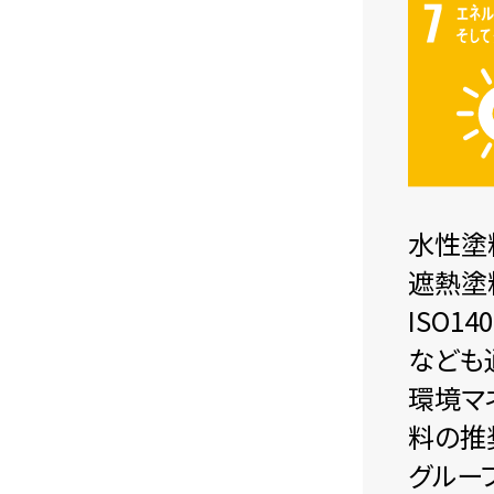
水性塗
遮熱塗
ISO
なども
環境マ
料の推
グルー