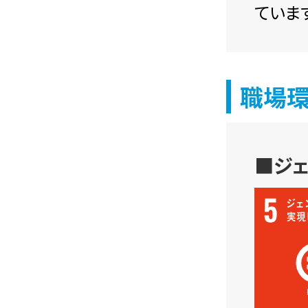
ています
職場
■ジ