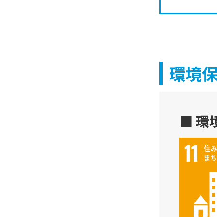
環境
■ 環