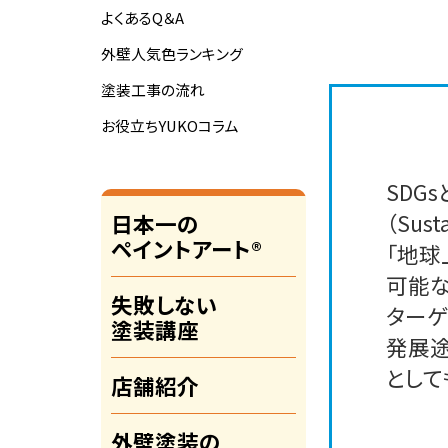
よくあるQ＆A
外壁人気色ランキング
塗装工事の流れ
お役立ちYUKOコラム
SDG
（Sust
日本一の
ペイントアート®
「地球
可能な
失敗しない
ターゲ
塗装講座
発展途
として
店舗紹介
外壁塗装の