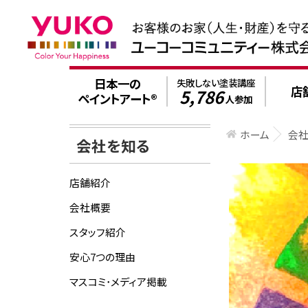
日本一の
失敗しない塗装講座
店
5,786
ペイントアート®
人参加
ホーム
会
会社を知る
店舗紹介
会社概要
スタッフ紹介
安心7つの理由
マスコミ･メディア掲載