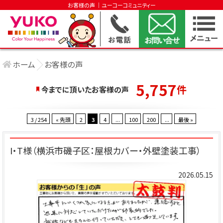
お客様の声 │ユーコーコミュニティー
ホーム
お客様の声
5,757
件
今までに頂いたお客様の声
3 / 254
« 先頭
2
3
4
...
100
200
...
最後 »
I・T様（横浜市磯子区：屋根カバー・外壁塗装工事）
2026.05.15