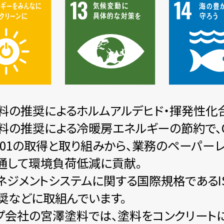
料の推奨によるホルムアルデヒド・揮発性化合物
料の推奨による冷暖房エネルギーの節約で、C
14001の取得と取り組みから、業務のペーパ
通して環境負荷低減に貢献。
ネジメントシステムに関する国際規格であるIS
奨などに取組んでいます。
プ会社の宮澤塗料では、塗料をコンクリート