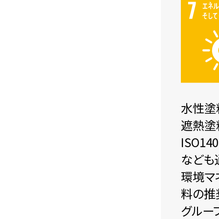
水性塗
遮熱塗
ISO
なども
環境マ
料の推
グルー