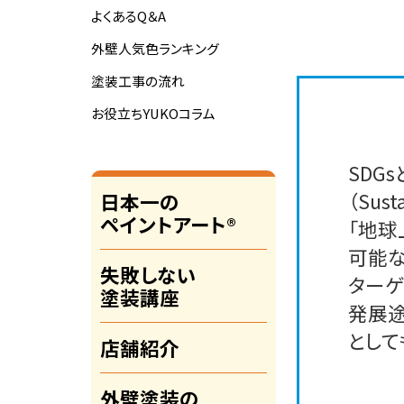
よくあるQ＆A
外壁人気色ランキング
塗装工事の流れ
お役立ちYUKOコラム
SDG
（Sust
日本一の
ペイントアート®
「地球
可能な
失敗しない
ターゲ
塗装講座
発展途
として
店舗紹介
外壁塗装の