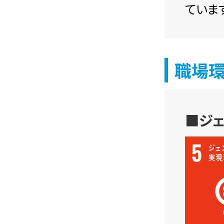
ています
職場
■ジ