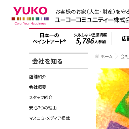
日本一の
失敗しない塗装講座
店
5,786
ペイントアート®
人参加
ホーム
会
会社を知る
店舗紹介
会社概要
スタッフ紹介
安心7つの理由
マスコミ･メディア掲載