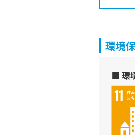
環境
■ 環