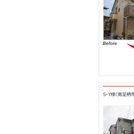
S・Y様（南足