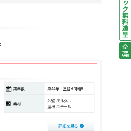
件
築年数
築44年 塗替え3回目
外壁：モルタル
素材
屋根：スチール
詳細を見る