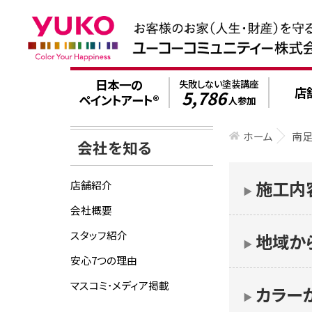
日本一の
失敗しない塗装講座
店
5,786
ペイントアート®
人参加
ホーム
南
会社を知る
施工内
店舗紹介
▶︎
会社概要
スタッフ紹介
地域か
▶︎
安心7つの理由
マスコミ･メディア掲載
カラー
▶︎