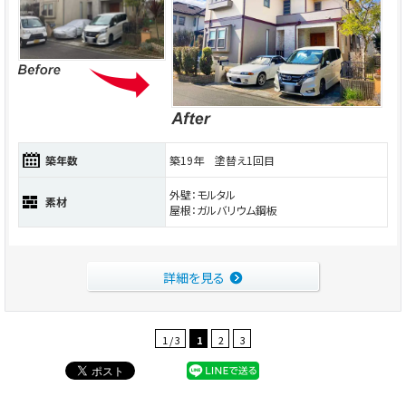
築年数
築19年 塗替え1回目
外壁：モルタル
素材
屋根：ガルバリウム鋼板
詳細を見る
1 / 3
1
2
3