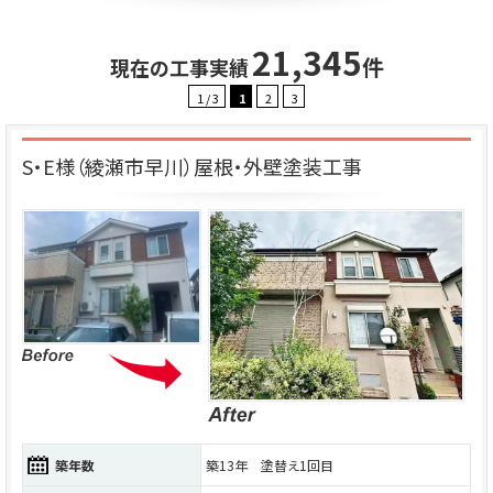
21,345
件
現在の工事実績
1 / 3
1
2
3
S・E様（綾瀬市早川）屋根・外壁塗装工事
築年数
築13年 塗替え1回目