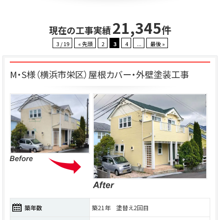
21,345
件
現在の工事実績
3 / 19
« 先頭
2
3
4
...
最後 »
M・S様（横浜市栄区）屋根カバー・外壁塗装工事
築年数
築21年 塗替え2回目