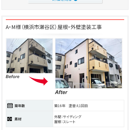
A・M様（横浜市瀬谷区）屋根・外壁塗装工事
築年数
築16年 塗替え1回目
外壁：サイディング
素材
屋根：スレート