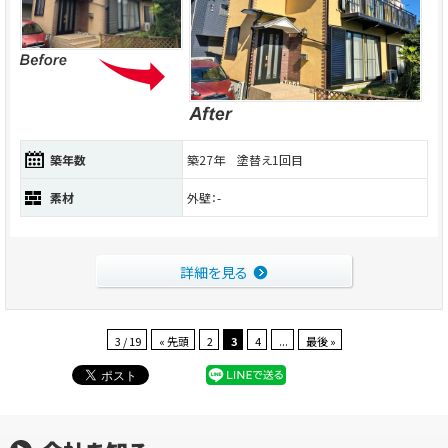
築年数
築27年 塗替え1回目
素材
外壁：-
詳細を見る
3 / 19
« 先頭
2
3
4
...
最後 »