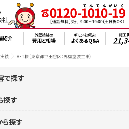
施工
外壁塗装の
ギモンを解決！
舗紹介
21,3
費用と相場
よくあるQ&A
工実績
A・T様（東京都世田谷区：外壁塗装工事）
容で探す
ら探す
から探す