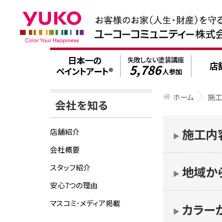
日本一の
失敗しない塗装講座
店
5,786
ペイントアート®
人参加
ホーム
施
会社を知る
施工内
店舗紹介
▶︎
会社概要
スタッフ紹介
地域か
▶︎
安心7つの理由
マスコミ･メディア掲載
カラー
▶︎