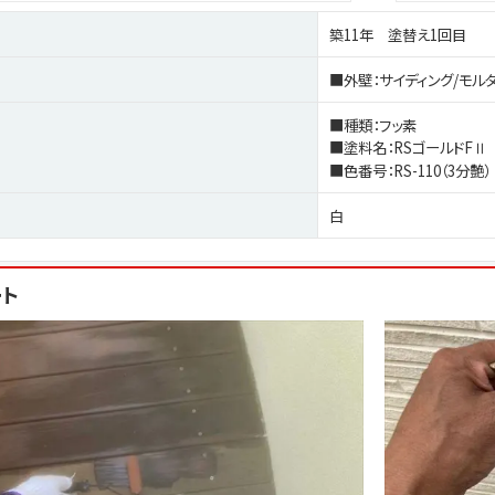
築11年 塗替え1回目
■外壁：サイディング/モル
■種類：フッ素
■塗料名：RSゴールドFⅡ
■色番号：RS-110（3分艶）
白
ート