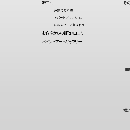
施工別
そ
戸建ての塗装
アパート／マンション
屋根カバー／葺き替え
お客様からの評価・口コミ
ペイントアートギャラリー
川
横