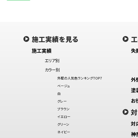
施工実績を見る
工
施工実績
失
エリア別
カラー別
外壁の人気色ランキングTOP7
外
ベージュ
塗
白
お
グレー
ブラウン
対
イエロー
対
グリーン
ネイビー
神