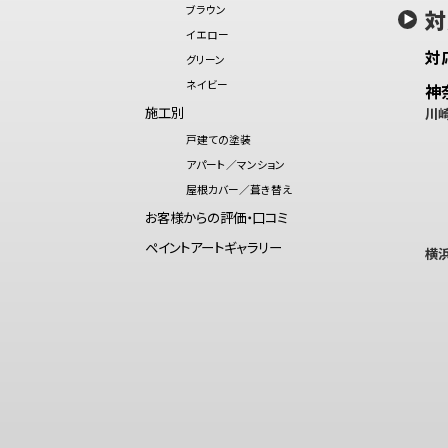
ブラウン
対
イエロー
対
グリーン
ネイビー
神
施工別
川
戸建ての塗装
アパート／マンション
屋根カバー／葺き替え
お客様からの評価・口コミ
ペイントアートギャラリー
横