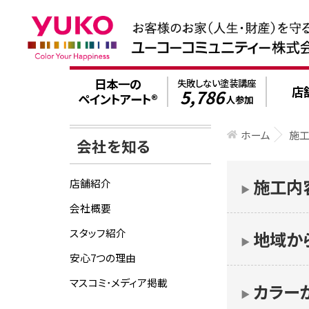
日本一の
失敗しない塗装講座
店
5,786
ペイントアート®
人参加
ホーム
施
会社を知る
施工内
店舗紹介
▶︎
会社概要
スタッフ紹介
地域か
▶︎
安心7つの理由
マスコミ･メディア掲載
カラー
▶︎