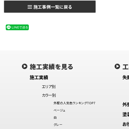
施工事例一覧に戻る
施工実績を見る
工
施工実績
失
エリア別
カラー別
外壁の人気色ランキングTOP7
外
ベージュ
塗
白
お
グレー