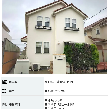
築年数
築14年 塗替え1回目
素材
■外壁：モルタル
■種類：フッ素
外壁塗料
■塗料名：RSゴールドF
■色番号：RS-110