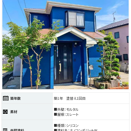
築年数
築1年 塗替え1回目
■外壁：モルタル
素材
■屋根：スレート
■種類：シリコン
外壁塗料
■塗料名：ナノコンポジットW