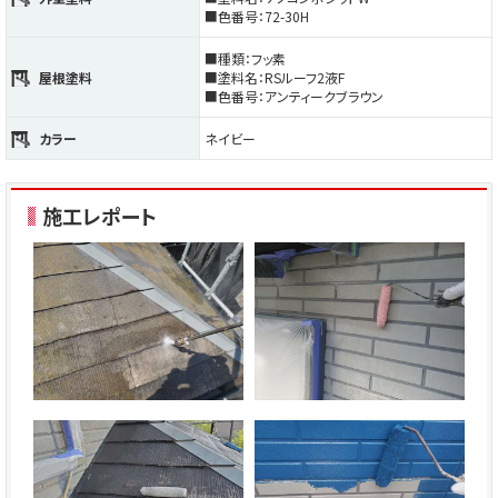
■色番号：72-30H
■種類：フッ素
屋根塗料
■塗料名：RSルーフ2液F
■色番号：アンティークブラウン
カラー
ネイビー
施工レポート