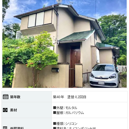
築年数
築40年 塗替え2回目
■外壁：モルタル
素材
■屋根：ガルバリウム
■種類：シリコン
外壁塗料
■塗料名：ナノコンポジットW