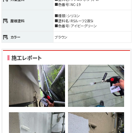
■色番号：NC-19
■種類：シリコン
屋根塗料
■塗料名：RSルーフ2液Si
■色番号：アイビーグリーン
カラー
ブラウン
施工レポート