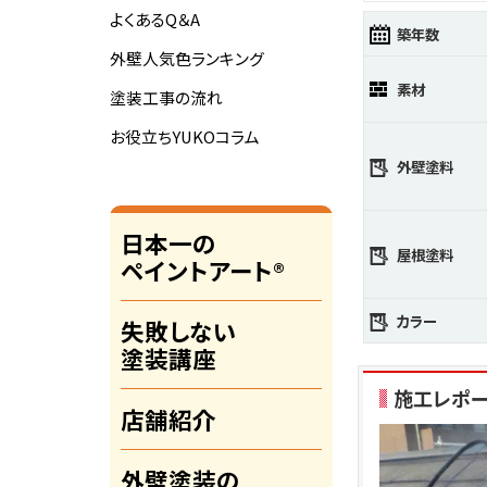
よくあるQ＆A
築年数
外壁人気色ランキング
素材
塗装工事の流れ
お役立ちYUKOコラム
外壁塗料
日本一の
屋根塗料
ペイントアート®
カラー
失敗しない
塗装講座
施工レポ
店舗紹介
外壁塗装の