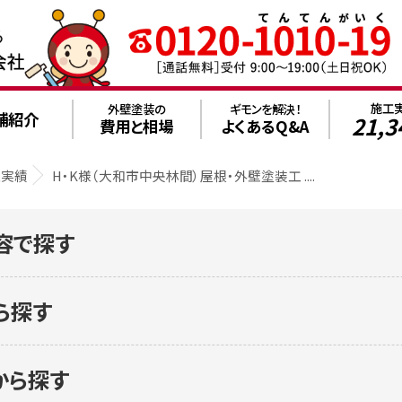
施工
外壁塗装の
ギモンを解決！
舗紹介
21,3
費用と相場
よくあるQ&A
工実績
H・K様（大和市中央林間）屋根・外壁塗装工 ....
容で探す
ら探す
から探す