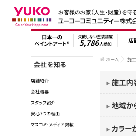
日本一の
失敗しない塗装講座
店
5,786
ペイントアート®
人参加
ホーム
施
会社を知る
施工内
店舗紹介
▶︎
会社概要
スタッフ紹介
地域か
▶︎
安心7つの理由
マスコミ･メディア掲載
カラー
▶︎