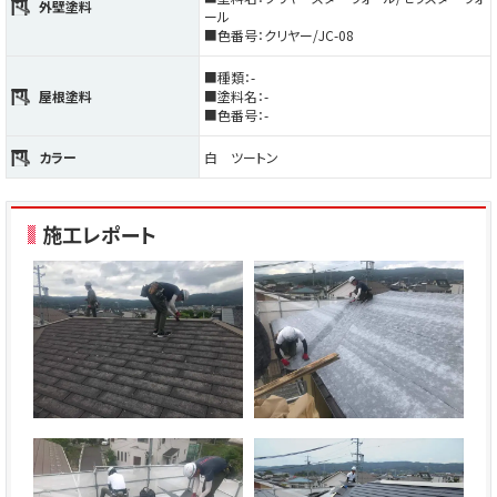
外壁塗料
ール
■色番号：クリヤー/JC-08
■種類：-
屋根塗料
■塗料名：-
■色番号：-
カラー
白 ツートン
施工レポート