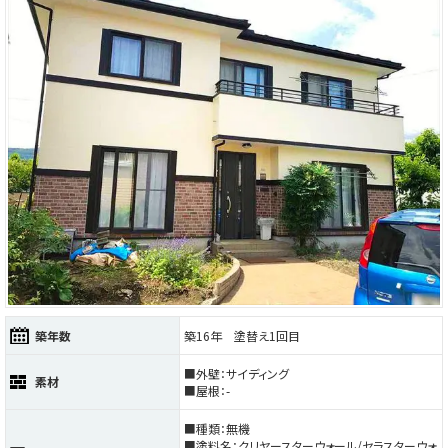
築年数
築16年 塗替え1回目
■外壁：サイディング
素材
■屋根：-
■種類：無機
■塗料名：クリヤースターウォール/セラスターウォ