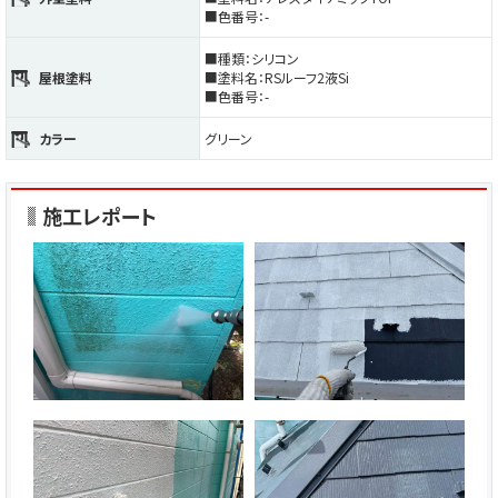
■色番号：-
■種類：シリコン
屋根塗料
■塗料名：RSルーフ2液Si
■色番号：-
カラー
グリーン
施工レポート