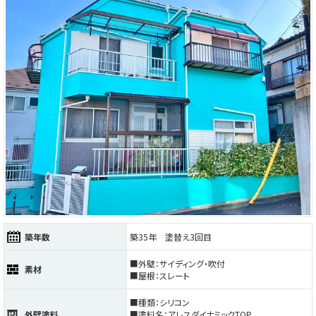
築年数
築35年 塗替え3回目
■外壁：サイディング・吹付
素材
■屋根：スレート
■種類：シリコン
外壁塗料
■塗料名：アレスダイナミックTOP