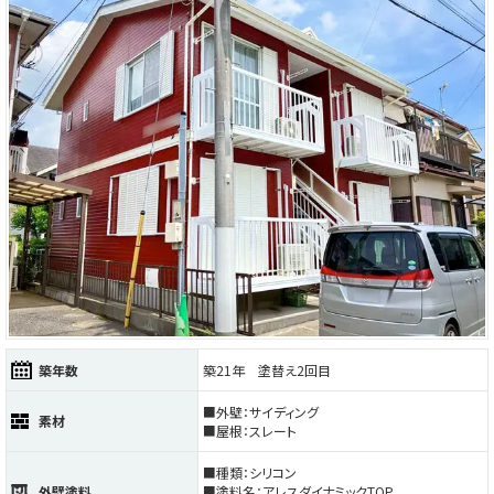
築年数
築21年 塗替え2回目
■外壁：サイディング
素材
■屋根：スレート
■種類：シリコン
外壁塗料
■塗料名：アレスダイナミックTOP