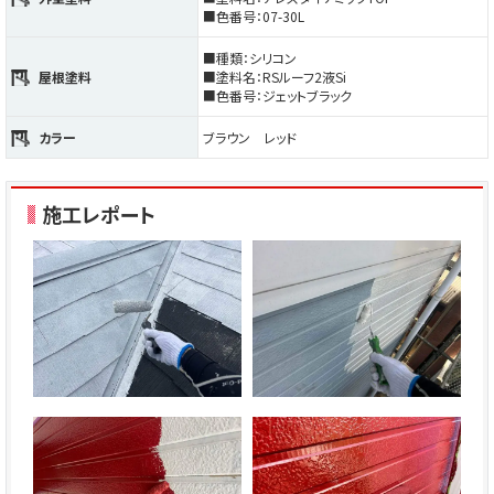
■色番号：07-30L
■種類：シリコン
屋根塗料
■塗料名：RSルーフ2液Si
■色番号：ジェットブラック
カラー
ブラウン レッド
施工レポート