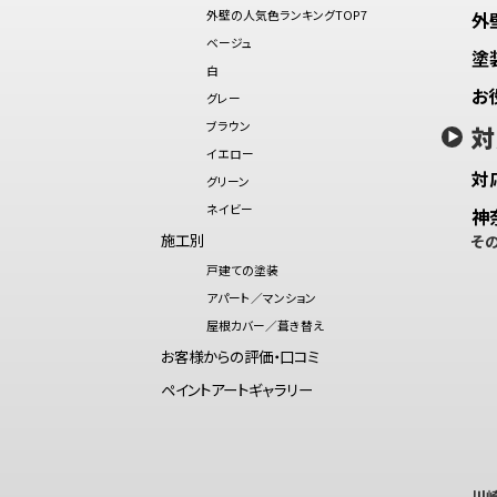
外壁の人気色ランキングTOP7
外
ベージュ
塗
白
お
グレー
ブラウン
対
イエロー
対
グリーン
ネイビー
神
施工別
そ
戸建ての塗装
アパート／マンション
屋根カバー／葺き替え
お客様からの評価・口コミ
ペイントアートギャラリー
川