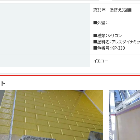
築33年 塗替え3回目
■外壁：-
■種類：シリコン
■塗料名：アレスダイナミッ
■色番号：KP-330
イエロー
ート