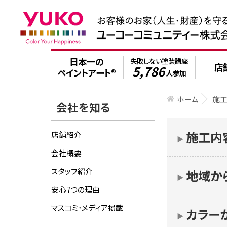
日本一の
失敗しない塗装講座
店
5,786
ペイントアート®
人参加
ホーム
施
会社を知る
施工内
店舗紹介
▶︎
会社概要
スタッフ紹介
地域か
▶︎
安心7つの理由
マスコミ･メディア掲載
カラー
▶︎