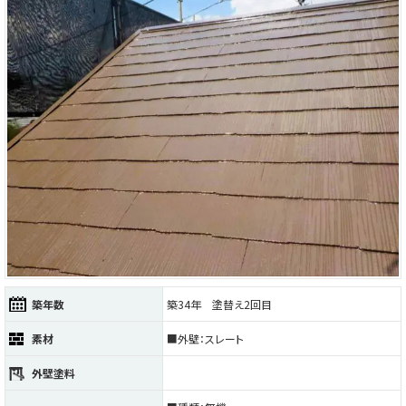
築年数
築34年 塗替え2回目
素材
■外壁：スレート
外壁塗料