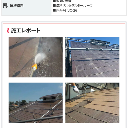
■種類：無機
屋根塗料
■塗料名：セラスタールーフ
■色番号：JC-26
施工レポート