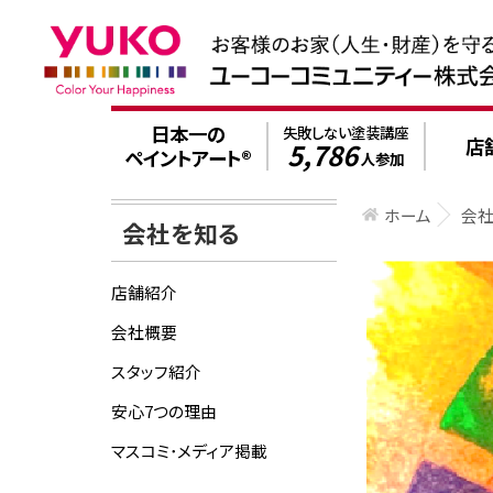
日本一の
失敗しない塗装講座
店
5,786
ペイントアート®
人参加
ホーム
会
会社を知る
店舗紹介
会社概要
スタッフ紹介
安心7つの理由
マスコミ･メディア掲載