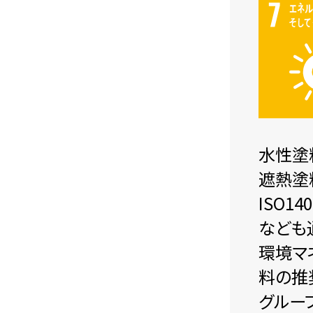
水性塗
遮熱塗
ISO
なども
環境マ
料の推
グルー