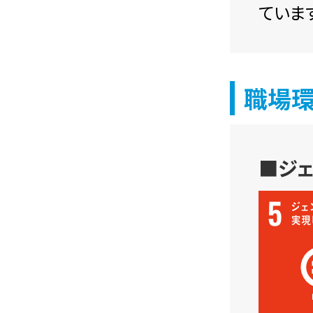
ています
職場
■ジ