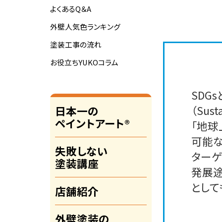
よくあるQ＆A
外壁人気色ランキング
塗装工事の流れ
お役立ちYUKOコラム
SDG
（Sust
日本一の
ペイントアート®
「地球
可能な
失敗しない
ターゲ
塗装講座
発展途
として
店舗紹介
外壁塗装の