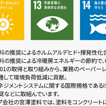
料の推奨によるホルムアルデヒド・揮発性化合物
料の推奨による冷暖房エネルギーの節約で、C
14001の取得と取り組みから、業務のペーパ
通して環境負荷低減に貢献。
ネジメントシステムに関する国際規格であるIS
奨などに取組んでいます。
プ会社の宮澤塗料では、塗料をコンクリート