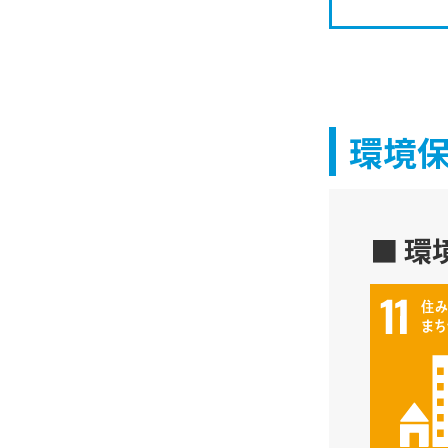
環境
■ 環