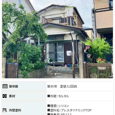
築年数
築45年 塗替え2回目
素材
■外壁：モルタル
■種類：シリコン
外壁塗料
■塗料名：アレスダイナミックTOP
■色番号：KP-112