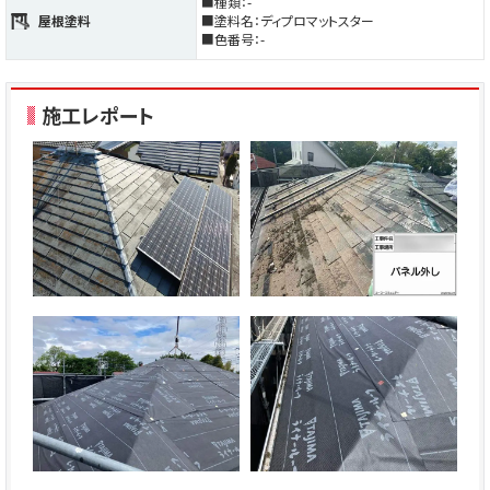
■種類：-
屋根塗料
■塗料名：ディプロマットスター
■色番号：-
施工レポート