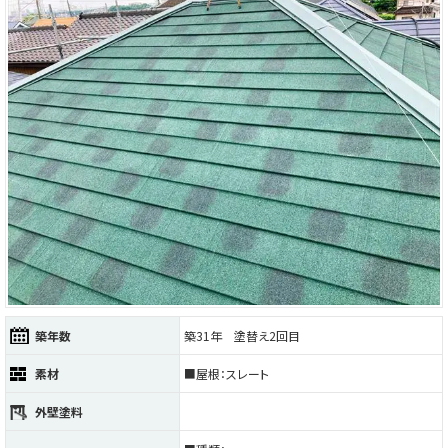
築年数
築31年 塗替え2回目
素材
■屋根：スレート
外壁塗料