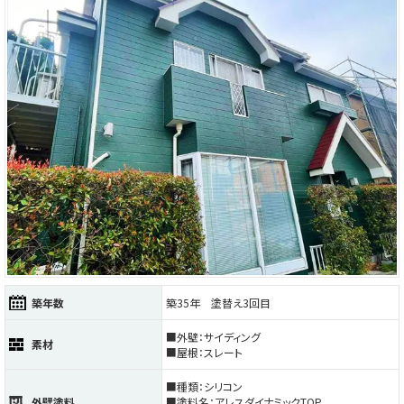
築年数
築35年 塗替え3回目
■外壁：サイディング
素材
■屋根：スレート
■種類：シリコン
外壁塗料
■塗料名：アレスダイナミックTOP