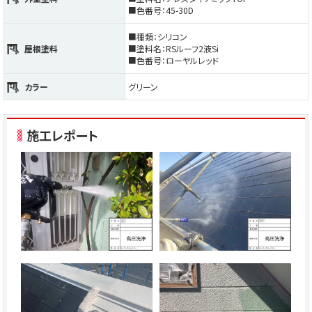
■色番号：45-30D
■種類：シリコン
屋根塗料
■塗料名：RSルーフ2液Si
■色番号：ローヤルレッド
カラー
グリーン
施工レポート