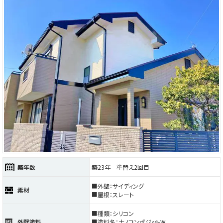
築年数
築23年 塗替え2回目
■外壁：サイディング
素材
■屋根：スレート
■種類：シリコン
外壁塗料
■塗料名：ナノコンポジットW