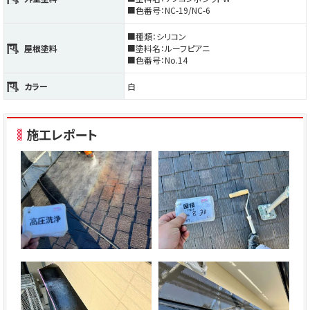
■色番号：NC-19/NC-6
■種類：シリコン
屋根塗料
■塗料名：ルーフピアニ
■色番号：No.14
カラー
白
施工レポート