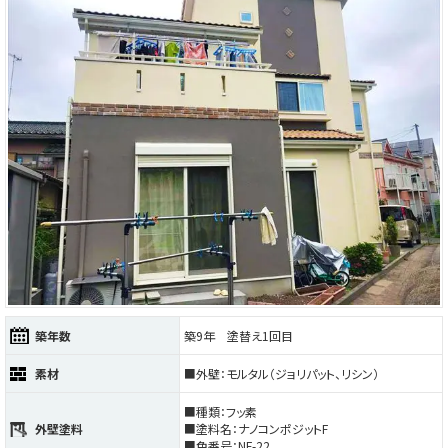
築年数
築9年 塗替え1回目
素材
■外壁：モルタル（ジョリパット、リシン）
■種類：フッ素
外壁塗料
■塗料名：ナノコンポジットF
■色番号：NF-22