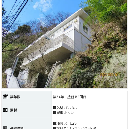
築年数
築54年 塗替え3回目
■外壁：モルタル
素材
■屋根：トタン
■種類：シリコン
外壁塗料
■塗料名：ナノコンポジットW