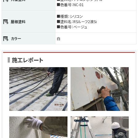
■色番号：NC-01
■種類：シリコン
屋根塗料
■塗料名：RSルーフ2液Si
■色番号：ベージュ
カラー
白
施工レポート