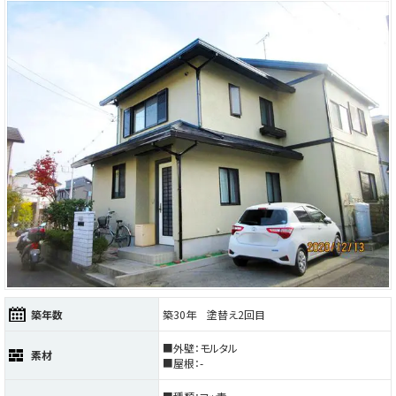
築年数
築30年 塗替え2回目
■外壁：モルタル
素材
■屋根：-