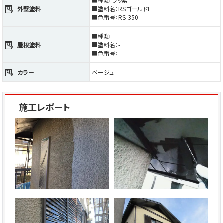
■種類：フッ素
外壁塗料
■塗料名：RSゴールドF
■色番号：RS-350
■種類：-
屋根塗料
■塗料名：-
■色番号：-
カラー
ベージュ
施工レポート