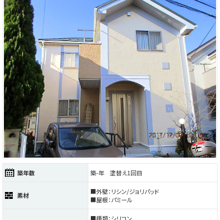
築年数
築-年 塗替え1回目
■外壁：リシン/ジョリパッド
素材
■屋根：パミール
■種類：シリコン