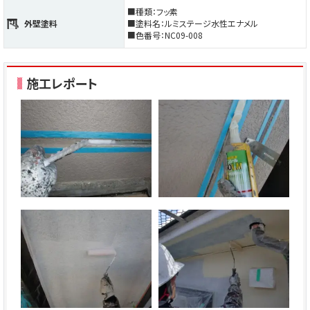
■種類：フッ素
外壁塗料
■塗料名：ルミステージ水性エナメル
■色番号：NC09-008
施工レポート