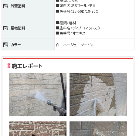
■種類：フッ素
■塗料名：RSゴールドFⅡ
外壁塗料
■色番号：15-50D/19-75C
■種類：建材
屋根塗料
■塗料名：ディプロマットスター
■色番号：オニキス
カラー
白 ベージュ ツートン
施工レポート