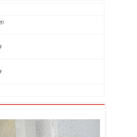
き）
F
F