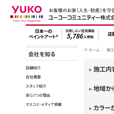
日本一の
失敗しない塗装講座
店
5,786
ペイントアート®
人参加
ホーム
施
会社を知る
施工内
店舗紹介
▶︎
会社概要
スタッフ紹介
地域か
▶︎
安心7つの理由
マスコミ･メディア掲載
カラー
▶︎