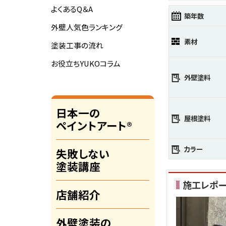
よくあるQ＆A
築年数
外壁人気色ランキング
素材
塗装工事の流れ
お役立ちYUKOコラム
外壁塗料
日本一の
屋根塗料
ペイントアート®
カラー
失敗しない
塗装講座
施工レポ
店舗紹介
外壁塗装の