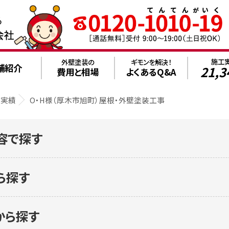
施工
外壁塗装の
ギモンを解決！
舗紹介
21,3
費用と相場
よくあるQ&A
工実績
O・H様（厚木市旭町）屋根・外壁塗装工事
容で探す
ら探す
から探す