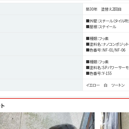
築30年 塗替え2回目
■外壁：スチール（タイル吹
■屋根：ステイール
■種類：フッ素
■塗料名：ナノコンポジット
■色番号：NF-01/NF-06
■種類：フッ素
■塗料名：SPパワーサーモ
■色番号：Y-155
イエロー 白 ツートン
ート