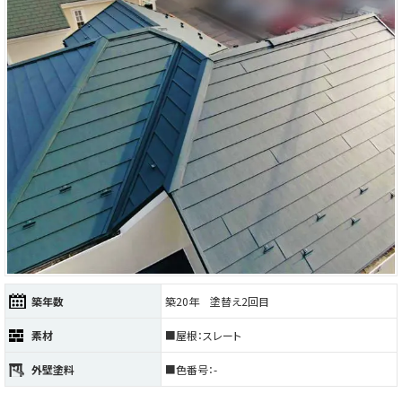
築年数
築20年 塗替え2回目
素材
■屋根：スレート
外壁塗料
■色番号：-