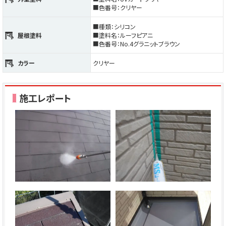
■色番号：クリヤー
■種類：シリコン
屋根塗料
■塗料名：ルーフピアニ
■色番号：No.4グラニットブラウン
カラー
クリヤー
施工レポート