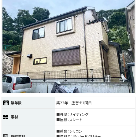
築年数
築22年 塗替え1回目
■外壁：サイディング
素材
■屋根：スレート
■種類：シリコン
外壁塗料
■塗料名：UVガードクリヤー