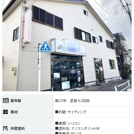
築年数
築23年 塗替え1回目
素材
■外壁：サイディング
■種類：シリコン
外壁塗料
■塗料名：ナノコンポジットW
■色番号：NC-18