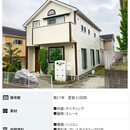
築年数
築17年 塗替え1回目
■外壁：サイディング
素材
■屋根：スレート
■種類：シリコン
外壁塗料
■塗料名：アレスダイナミックTOP