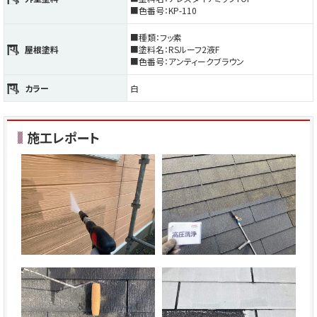
■色番号：KP-110
■種類：フッ素
屋根塗料
■塗料名：RSルーフ2液F
■色番号：アンティークブラウン
カラー
白
施工レポート