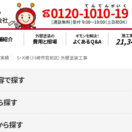
施工
外壁塗装の
ギモンを解決！
舗紹介
21,3
費用と相場
よくあるQ&A
工実績
S・K様（川崎市宮前区）外壁塗装工事
容で探す
ら探す
から探す