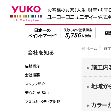
日本一の
失敗しない塗装講座
店
5,786
ペイントアート®
人参加
ホーム
施
会社を知る
施工内
店舗紹介
▶︎
会社概要
スタッフ紹介
地域か
▶︎
安心7つの理由
マスコミ･メディア掲載
カラー
▶︎