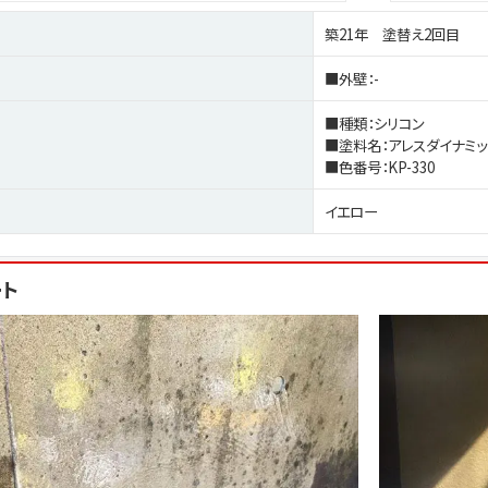
築21年 塗替え2回目
■外壁：-
■種類：シリコン
■塗料名：アレスダイナミッ
■色番号：KP-330
イエロー
ート