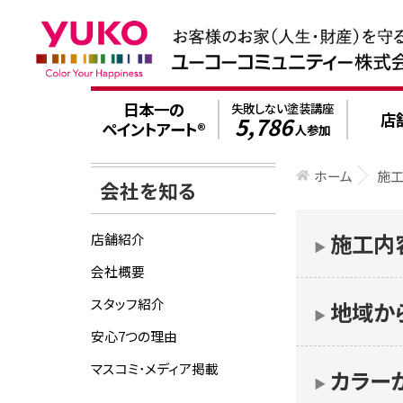
日本一の
失敗しない塗装講座
店
5,786
ペイントアート®
人参加
ホーム
施
会社を知る
施工内
店舗紹介
▶︎
会社概要
スタッフ紹介
地域か
▶︎
安心7つの理由
マスコミ･メディア掲載
カラー
▶︎