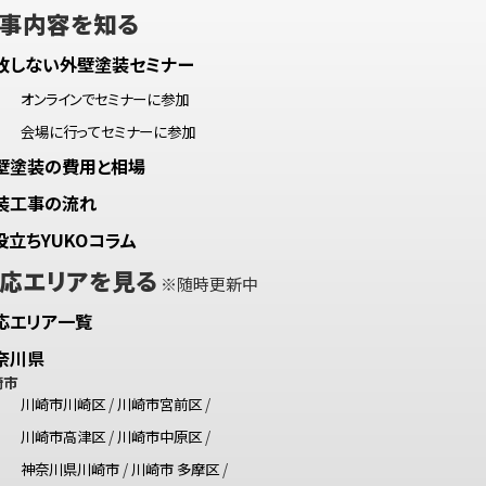
事内容を知る
敗しない外壁塗装セミナー
オンラインでセミナーに参加
会場に行ってセミナーに参加
壁塗装の費用と相場
装工事の流れ
役立ちYUKOコラム
応エリアを見る
※随時更新中
応エリア一覧
奈川県
崎市
川崎市川崎区
/
川崎市宮前区
/
川崎市高津区
/
川崎市中原区
/
神奈川県川崎市
/
川崎市 多摩区
/