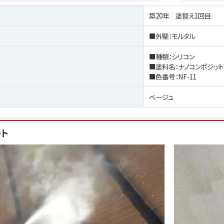
築20年 塗替え1回目
■外壁：モルタル
■種類：シリコン
■塗料名：ナノコンポジット
■色番号：NF-11
ベージュ
ート