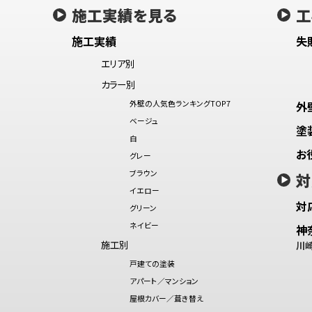
施工実績を見る
工
施工実績
失
エリア別
カラー別
外壁の人気色ランキングTOP7
外
ベージュ
塗
白
お
グレー
ブラウン
対
イエロー
対
グリーン
ネイビー
神
施工別
川
戸建ての塗装
アパート／マンション
屋根カバー／葺き替え