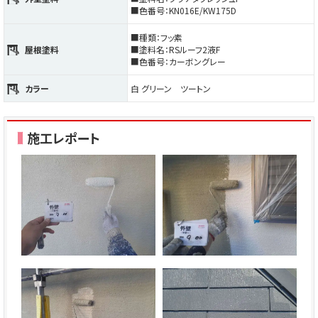
■色番号：KN016E/KW175D
■種類：フッ素
屋根塗料
■塗料名：RSルーフ2液F
■色番号：カーボングレー
カラー
白 グリーン ツートン
施工レポート