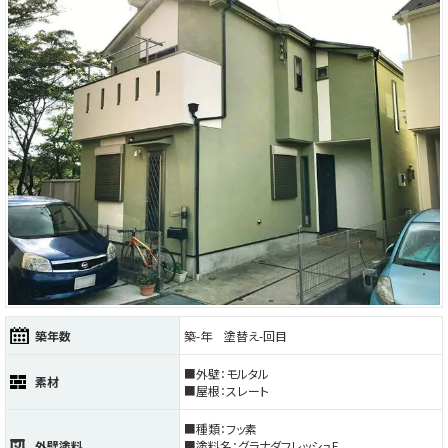
築年数
築-年 塗替え-回目
■外壁：モルタル
素材
■屋根：スレート
■種類：フッ素
外壁塗料
■塗料名：グラナダフレッシュF