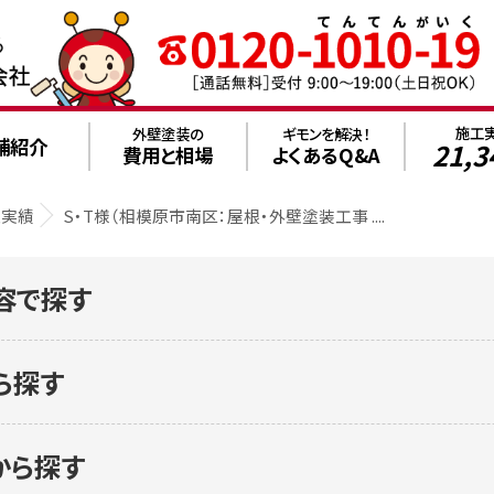
施工
外壁塗装の
ギモンを解決！
舗紹介
21,3
費用と相場
よくあるQ&A
工実績
S・T様（相模原市南区：屋根・外壁塗装工事 ....
容で探す
ら探す
から探す