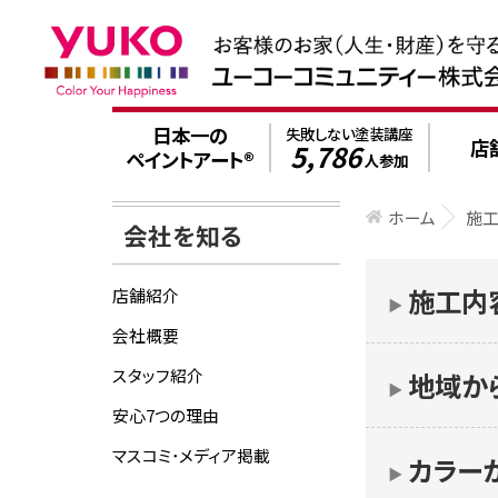
日本一の
失敗しない塗装講座
店
5,786
ペイントアート®
人参加
ホーム
施
会社を知る
施工内
店舗紹介
▶︎
会社概要
スタッフ紹介
地域か
▶︎
安心7つの理由
マスコミ･メディア掲載
カラー
▶︎