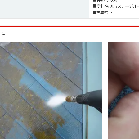
■塗料名：ルミステージル
■色番号：-
ート