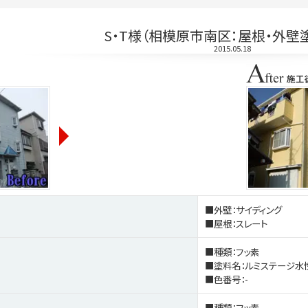
S・T様（相模原市南区：屋根・外壁
2015.05.18
■外壁：サイディング
■屋根：スレート
■種類：フッ素
■塗料名：ルミステージ水
■色番号：-
■種類：フッ素