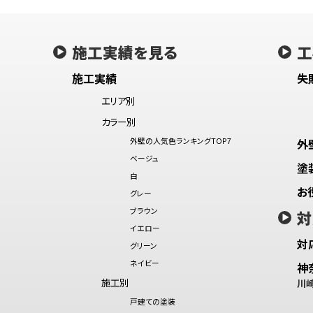
施工実績を見る
工
施工実績
失
エリア別
カラー別
外壁の人気色ランキングTOP7
外
ベージュ
塗
白
お
グレー
ブラウン
対
イエロー
対
グリーン
ネイビー
神
施工別
川
戸建ての塗装