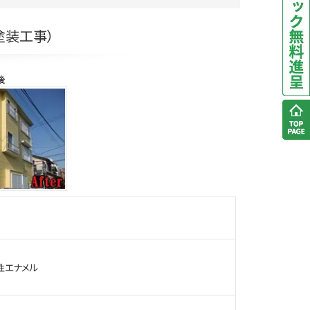
塗装工事）
性エナメル