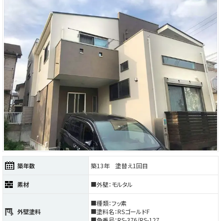
築年数
築13年 塗替え1回目
素材
■外壁：モルタル
■種類：フッ素
外壁塗料
■塗料名：RSゴールドF
■色番号：RS-376/RS-127