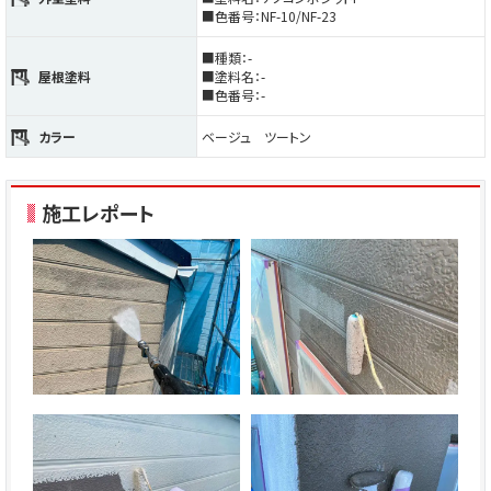
■色番号：NF-10/NF-23
■種類：-
屋根塗料
■塗料名：-
■色番号：-
カラー
ベージュ ツートン
施工レポート