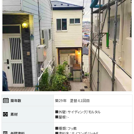
築年数
築29年 塗替え1回目
■外壁：サイディング/モルタル
素材
■屋根：-
■種類：フッ素
外壁塗料
■塗料名：ナノコンポジットF