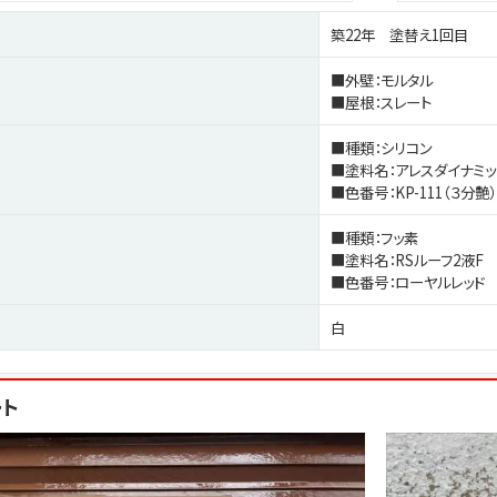
築22年 塗替え1回目
■外壁：モルタル
■屋根：スレート
■種類：シリコン
■塗料名：アレスダイナミッ
■色番号：KP-111（３分艶）
■種類：フッ素
■塗料名：RSルーフ2液F
■色番号：ローヤルレッド
白
ート