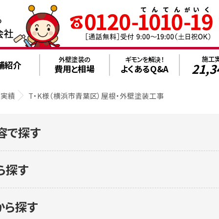
施工
外壁塗装の
ギモンを解決！
舗紹介
21,3
費用と相場
よくあるQ&A
工実績
T・K様（横浜市青葉区）屋根・外壁塗装工事
容で探す
ら探す
から探す