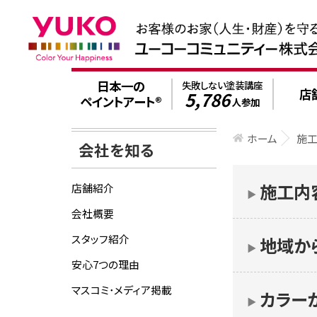
日本一の
失敗しない塗装講座
店
5,786
ペイントアート®
人参加
ホーム
施
会社を知る
施工内
店舗紹介
▶︎
会社概要
スタッフ紹介
地域か
▶︎
安心7つの理由
マスコミ･メディア掲載
カラー
▶︎