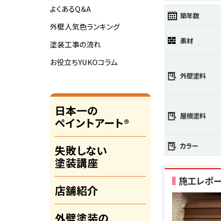
よくあるQ＆A
築年数
外壁人気色ランキング
素材
塗装工事の流れ
お役立ちYUKOコラム
外壁塗料
日本一の
屋根塗料
ペイントアート®
カラー
失敗しない
塗装講座
施工レポ
店舗紹介
外壁塗装の