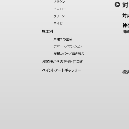
ブラウン
対
イエロー
対
グリーン
ネイビー
神
施工別
川
戸建ての塗装
アパート／マンション
屋根カバー／葺き替え
お客様からの評価・口コミ
ペイントアートギャラリー
横