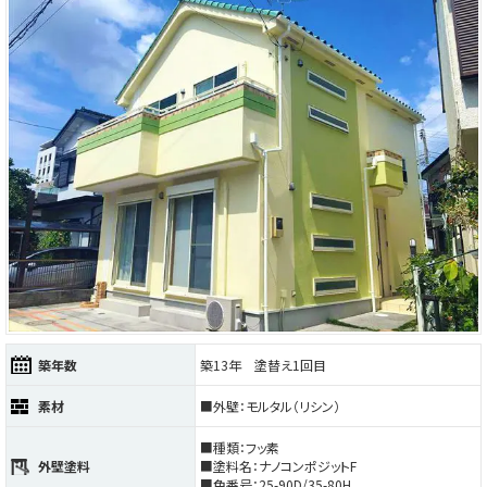
築年数
築13年 塗替え1回目
素材
■外壁：モルタル（リシン）
■種類：フッ素
外壁塗料
■塗料名：ナノコンポジットF
■色番号：25-90D/35-80H